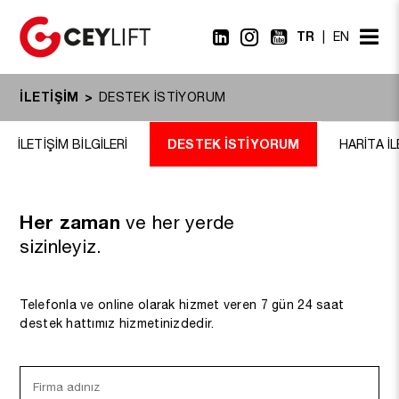
TR
EN
İLETİŞİM
DESTEK İSTİYORUM
DESTEK İSTİYORUM
İLETİŞİM BİLGİLERİ
HARİTA İ
Her zaman
ve her yerde
sizinleyiz.
Telefonla ve online olarak hizmet veren 7 gün 24 saat
destek hattımız hizmetinizdedir.