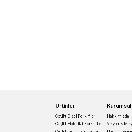
Ürünler
Kurumsal
Ceylift Dizel Forkliftler
Hakkımızda
Ceylift Elektrikli Forkliftler
Vizyon & Mis
Ceylift Depo Ekipmanları
Üretim Tesis