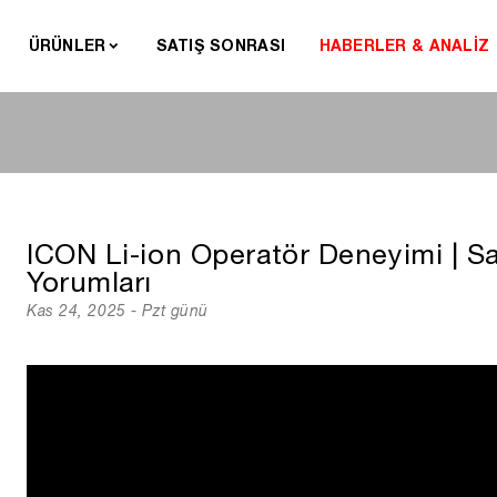
ÜRÜNLER
SATIŞ SONRASI
HABERLER & ANALİZ
ICON Li-ion Operatör Deneyimi | S
Yorumları
Kas 24, 2025 - Pzt günü