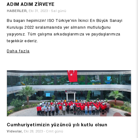
ADIM ADIM ZİRVEYE
HABERLER,
Eki 31, 2023 - Sal günü
Bu başarı hepimizin! ISO Türkiye'nin İkinci En Büyük Sanayi
Kuruluşu 2022 sıralamasında yer almanın mutluluğunu
yaşıyoruz. Tüm çalışma arkadaşlarımıza ve paydaşlarımıza
teşekkür ederiz.
Daha fazla
Cumhuriyetimizin yüzüncü yılı kutlu olsun
Videolar,
Eki 28, 2023 - Cmt günü