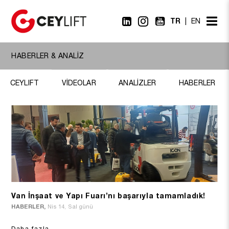
TR
EN
HABERLER & ANALİZ
CEYLIFT
VİDEOLAR
ANALİZLER
HABERLER
Van İnşaat ve Yapı Fuarı’nı başarıyla tamamladık!
HABERLER,
Nis 14, Sal günü
Daha fazla